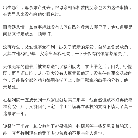
出生那年，母亲难产死去，跟母亲相亲相爱的父亲也因为这件事情，
在家里从来没有给他好眼色过。
而唐远从懂一点点事起就没有去问自己的母亲去哪里里，他知道要是
问起来肯定就是一顿毒打。
没有母爱，父爱也享受不到，缺失了双亲的疼爱，自然是备受欺负，
尤其在他8岁那年，父亲出车祸死去，一下子仅存的依靠都消失了。
无依无靠的他最后被警察送到了福利院内，在上学之后，因为胆小懦
弱，而且还口吃，从小到大没有人愿意跟他玩，没有任何课余活动的
他，只能将全部的精力都用在学习上，除了那拿的出手的分数，他一
无是处。
在福利院一直成长到十八岁也就是高二那年，他自然也就不好再依靠
福利院生活，只能回到旧宅，半工半读再在学校的支持下读完了高三
这最后一年。
说是半工半读，其实做的工都是洗碗、扫厕所等一些又累又脏的活，
能一直坚持到现在他受了多少苦真的不足与外人道也。