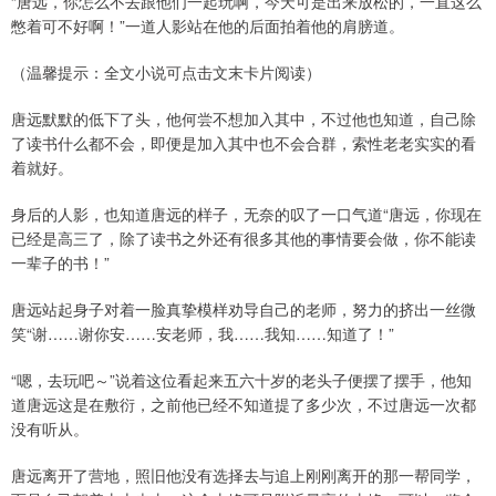
“唐远，你怎么不去跟他们一起玩啊，今天可是出来放松的，一直这么
憋着可不好啊！”一道人影站在他的后面拍着他的肩膀道。
（温馨提示：全文小说可点击文末卡片阅读）
唐远默默的低下了头，他何尝不想加入其中，不过他也知道，自己除
了读书什么都不会，即便是加入其中也不会合群，索性老老实实的看
着就好。
身后的人影，也知道唐远的样子，无奈的叹了一口气道“唐远，你现在
已经是高三了，除了读书之外还有很多其他的事情要会做，你不能读
一辈子的书！”
唐远站起身子对着一脸真挚模样劝导自己的老师，努力的挤出一丝微
笑“谢……谢你安……安老师，我……我知……知道了！”
“嗯，去玩吧～”说着这位看起来五六十岁的老头子便摆了摆手，他知
道唐远这是在敷衍，之前他已经不知道提了多少次，不过唐远一次都
没有听从。
唐远离开了营地，照旧他没有选择去与追上刚刚离开的那一帮同学，