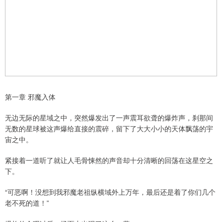
第一章 邪魔入体
无边无际的星域之中，突然爆发出了一声震耳欲聋的爆炸声，刹那间
无数的星球被这声爆给直接的震碎，留下了大大小小的天体飘荡的宇
宙之中。
紧接着一道听了就让人毛骨悚然的声音却十分清晰的回荡在这星空之
下。
“可恶啊！没想到我邪魔老祖纵横域外上万年，最后还是着了你们几个
老不死的道！”