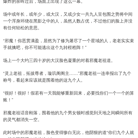
爆炸的余晖过后，场面上出现了这么一幕。
场中或年长，或年少，或大汉，又或少女一共九人呈包围之势将中间
一个浑身环绕在黑影之中的人，虽然人数占优，不过他们的脸上并没
有任何轻松的意思。
“邪魔！你恶贯满盈，居然为了修为屠尽了一个星域的人，老老实实束
手就擒吧，你不可能逃出这个九转桎梏阵！”
场上一个大约三四十岁的大汉脸色凝重的对着邪魔老祖道。
“灵上老祖，拓拔尊者，璇玑阁阁主……”邪魔老祖一连串报出了九个
称号，看起来应该就是围着他的这九个人。
“很好！很好！假若有一天我能够重新回来，必要找你们一个一个的算
账！”
邪魔老祖话音刚落，围着他的九个男女顿时感觉到天地之间瞬间所有
的灵气都消失一空。
此时场中的邪魔老祖，脸色变得惨白无比，他阴狠的道“你们九个人就