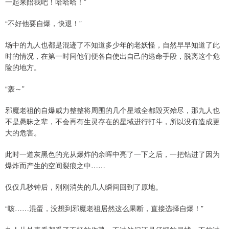
一起来陪我吧！哈哈哈！”
“不好他要自爆，快退！”
场中的九人也都是混迹了不知道多少年的老妖怪，自然早早知道了此
时的情况，在第一时间他们便各自使出自己的逃命手段，脱离这个危
险的地方。
“轰～”
邪魔老祖的自爆威力整整将周围的几个星域全都毁灭殆尽，那九人也
不是愚昧之辈，不会再有生灵存在的星域进行打斗，所以没有造成更
大的危害。
此时一道灰黑色的光从爆炸的余晖中亮了一下之后，一把钻进了因为
爆炸而产生的空间裂痕之中……
仅仅几秒钟后，刚刚消失的几人瞬间回到了原地。
“咳……混蛋，没想到邪魔老祖居然这么果断，直接选择自爆！”