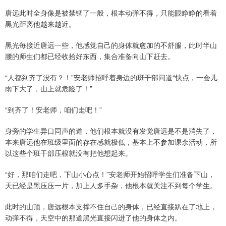
唐远此时全身像是被禁锢了一般，根本动弹不得，只能眼睁睁的看着
黑光距离他越来越近。
黑光每接近唐远一些，他感觉自己的身体就愈加的不舒服，此时半山
腰的师生们都已经收拾好东西，集合准备向山下赶去。
“人都到齐了没有？！”安老师招呼着身边的班干部问道“快点，一会儿
雨下大了，山上就危险了！”
“到齐了！安老师，咱们走吧！”
身旁的学生异口同声的道，他们根本就没有发觉唐远是不是消失了，
本来唐远他在班级里面的存在感就极低，基本上不参加课余活动，所
以这些个班干部压根就没有把他想起来。
“好，那咱们走吧，下山小心点！”安老师开始招呼学生们准备下山，
天已经是黑压压一片，加上人多手杂，他根本就关注不到每个学生。
此时的山顶，唐远根本支撑不住自己的身体，已经直接趴在了地上，
动弹不得，天空中的那道黑光直接闪进了他的身体之内。