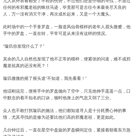
九人从外表看都受了不轻的伤势，不过他们还是仔细的寻找，不放过
任何的有邪魔老祖的蛛丝马迹，毕竟那可是古往今来最丧尽天良的
人，万一没有消灭干净，再次成长起来，又是一个大魔头。
此时场中的一个手拿罗盘，一脸道风仙骨模样的老年人眉头微蹙，他
手中的罗盘，一直在转，平常可是从来没有这样的情况。
“璇玑你发现什么了？”
其余的几人自然也发现了他不正常的模样，便紧张的问道，难不成邪
魔老祖真的还没有死？！
璇玑微微的摇了摇头道“不知道，我先看看！”
他话刚说完，便将手中的罗盘抛向了空中，只见他伸手遥遥一点，口
中默念的着不知名的口诀，顿时他身上的气息又弱了三分。
众人也不敢打扰璇玑的施法，他们都知道寻人是十分耗费心神的事
情，尤其寻找的是修为还要比他们高的邪魔老祖，更是如此。
几分钟过后，一直在星空中盘旋的罗盘瞬间定住，紧接着朝着东方急