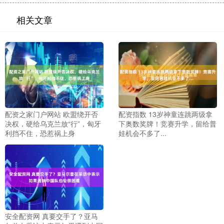
相关文章
配资之家门户网站 欧盟绕开否
配资指数 13岁神童连跳两级拿
决权，硬给乌克兰放“行”，匈牙
下奥数奖牌！竞赛升学，留给普
利挡不住，恐惹祸上身
娃机会不多了...
安全配资网 真要交手了？亚马