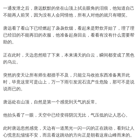
一通发泄之后，唐远默默的坐在山顶上拭去眼角的泪痕，他知道自己
不能再人前哭，因为没有人会同情他，所有人对他的就只有嘲笑。
唐远看了看山下已经燃起了袅袅炊烟，看起来是野炊开始了，理了理
已经旧的不能再旧的衣服，他准备起身回去，看看有没有什么需要帮
助的。
正在此时，天边忽然暗了下来，本来满天的白云，瞬间都变成了黑色
的乌云。
突然的变天让所有师生都措手不及，只能立马收拾东西准备离开此
时，毕竟这里可是山上，万一下雨引发泥石流产生危险，那可不是说
说而已的。
唐远处在山顶，自然是第一个感觉到天气的反常。
他抬头看了一眼，天空中已经变得阴沉无比，气压低的让人恶心。
此时唐远忽然感觉，天边有一道黑光一闪一闪的正在跳动，看到让人
心慌意乱惴惴不安，而且看这跳动的方向正是朝着这座山峰而来的。