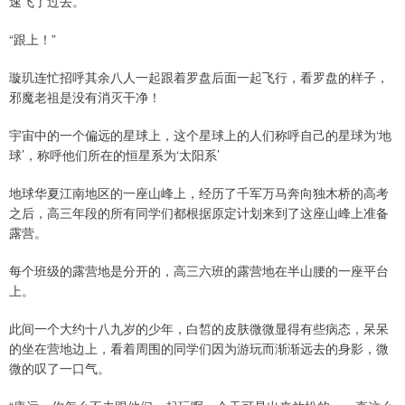
速飞了过去。
“跟上！”
璇玑连忙招呼其余八人一起跟着罗盘后面一起飞行，看罗盘的样子，
邪魔老祖是没有消灭干净！
宇宙中的一个偏远的星球上，这个星球上的人们称呼自己的星球为‘地
球’，称呼他们所在的恒星系为‘太阳系’
地球华夏江南地区的一座山峰上，经历了千军万马奔向独木桥的高考
之后，高三年段的所有同学们都根据原定计划来到了这座山峰上准备
露营。
每个班级的露营地是分开的，高三六班的露营地在半山腰的一座平台
上。
此间一个大约十八九岁的少年，白皙的皮肤微微显得有些病态，呆呆
的坐在营地边上，看着周围的同学们因为游玩而渐渐远去的身影，微
微的叹了一口气。