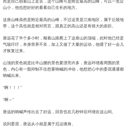
而是自己朝着山上走去，这个山峰可是附近最高的山峰，可以一览众
山小，他也想好好的看看自己生长的地方。
这座山峰虽然是附近最高的山峰，不过这里是江南地区，属于丘陵地
带，这个高也就是相对而言，跟真正的高山还是有很大的差距。
唐远花了半个多小时，顺着山路爬上了这座山的顶端，此时他已经是
气喘吁吁，本身营养不良，加上又做了大量的运动，他缓了好一会儿
才恢复过来。
山顶的景色就是比半山腰的景色要漂亮许多，唐远环绕着周围的景
色，内心有一股抑制不住想要呐喊的冲动，他想把心中的委屈通通都
呐喊出来。
“啊！！！”
“啊～”
唐远的呐喊声传出去了好远，回音也在几秒钟后环绕在这山间。
说到委屈，唐远从小就是属于厄运缠身。